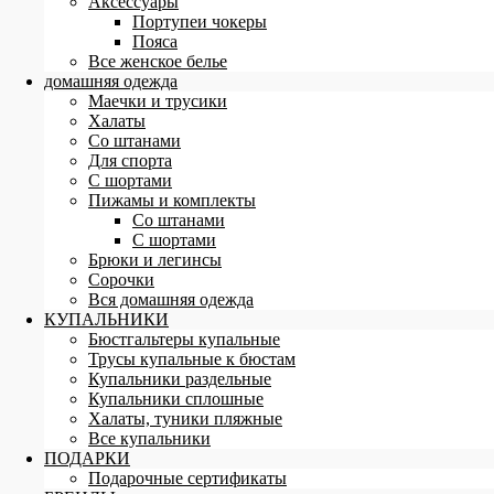
Аксессуары
Портупеи чокеры
Пояса
Все женское белье
домашняя одежда
Маечки и трусики
Халаты
Со штанами
Для спорта
С шортами
Пижамы и комплекты
Со штанами
С шортами
Брюки и легинсы
Сорочки
Вся домашняя одежда
КУПАЛЬНИКИ
Бюстгальтеры купальные
Трусы купальные к бюстам
Купальники раздельные
Купальники сплошные
Халаты, туники пляжные
Все купальники
ПОДАРКИ
Подарочные сертификаты