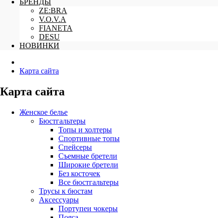
БРЕНДЫ
ZE:BRA
V.O.V.A
FIANETA
DESU
НОВИНКИ
Карта сайта
Карта сайта
Женское белье
Бюстгальтеры
Топы и холтеры
Спортивные топы
Спейсеры
Съемные бретели
Широкие бретели
Без косточек
Все бюстгальтеры
Трусы к бюстам
Аксессуары
Портупеи чокеры
Пояса