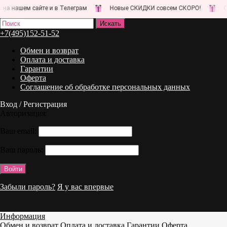
а нашем сайте и в Телеграм
Новые СКИДКИ совсем СКОРО!
Сле
+7(495)152-51-52
Обмен и возврат
Оплата и доставка
Гарантии
Оферта
Соглашение об обработке персональных данных
Вход / Регистрация
Авторизация
Ваш email:
Ваш пароль:
Забыли пароль?
Я у вас впервые
Информация
Обмен и возврат
Оплата и доставка
Гарантии
Оферта