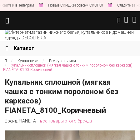
е и в Телеграм
Новые СКИДКИ совсем СКОРО!
Следите за новост
Каталог
Купальники
Все купальники
Купальник сплошной (мягкая чашка с тонким поролоном без каркасов)
FIANETA_8100_Коричневый
Купальник сплошной (мягкая
чашка с тонким поролоном без
каркасов)
FIANETA_8100_Коричневый
Бренд:
FIANETA
все товары этого бренда