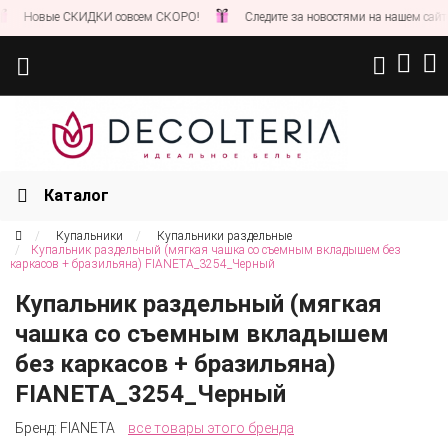
е СКИДКИ совсем СКОРО!
Следите за новостями на нашем сайте и в Теле
Каталог
Купальники
Купальники раздельные
Купальник раздельный (мягкая чашка со съемным вкладышем без
каркасов + бразильяна) FIANETA_3254_Черный
Купальник раздельный (мягкая
чашка со съемным вкладышем
без каркасов + бразильяна)
FIANETA_3254_Черный
Бренд:
FIANETA
все товары этого бренда