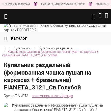
 и в Телеграм
Новые СКИДКИ совсем СКОРО!
Следите за новостя
Каталог
Купальники
Купальники раздельные
Купальник раздельный (формованная чашка пушап на каркасах +
бразильяна) FIANETA_3121_Св.Голубой
Купальник раздельный
(формованная чашка пушап на
каркасах + бразильяна)
FIANETA_3121_Св.Голубой
Бренд:
FIANETA
все товары этого бренда