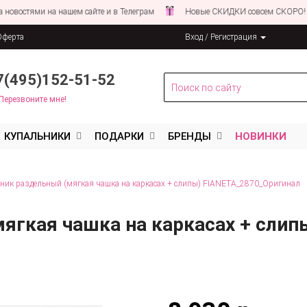
и на нашем сайте и в Телеграм
Новые СКИДКИ совсем СКОРО!
Сл
Оферта
Вход / Регистрация
льных данных
7(495)152-51-52
Перезвоните мне!
КУПАЛЬНИКИ
ПОДАРКИ
БРЕНДЫ
НОВИНКИ
ник раздельный (мягкая чашка на каркасах + слипы) FIANETA_2870_Оригинал
ягкая чашка на каркасах + слип