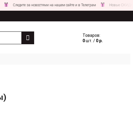
едите за новостями на нашем сайте и в Телеграм
Новые СКИДКИ совсем 
Товаров:
0
шт. /
0 р.
ы)