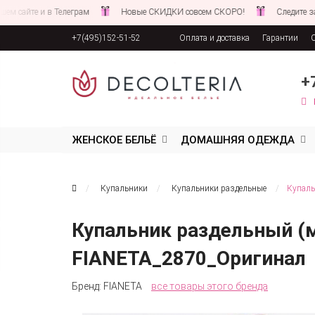
 и в Телеграм
Новые СКИДКИ совсем СКОРО!
Следите за новостям
+7(495)152-51-52
Оплата и доставка
Гарантии
Соглашение об обработке персона
+
ЖЕНСКОЕ БЕЛЬЁ
ДОМАШНЯЯ ОДЕЖДА
Купальники
Купальники раздельные
Купаль
Купальник раздельный (м
FIANETA_2870_Оригинал
Бренд:
FIANETA
все товары этого бренда