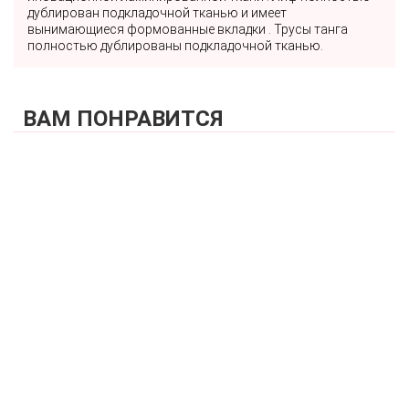
дублирован подкладочной тканью и имеет
вынимающиеся формованные вкладки . Трусы танга
полностью дублированы подкладочной тканью.
ВАМ ПОНРАВИТСЯ
КУПИТЬ
Купальник раздельный (мягкая чашка без каркасов +
стринг) FIANETA_3007_Зеленый
3 970 р.