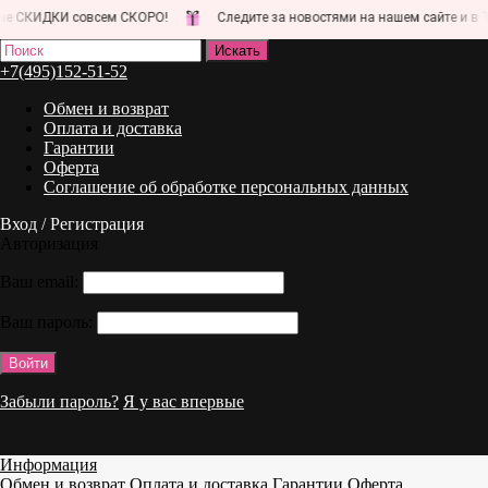
 совсем СКОРО!
Следите за новостями на нашем сайте и в Телеграм
+7(495)152-51-52
Обмен и возврат
Оплата и доставка
Гарантии
Оферта
Соглашение об обработке персональных данных
Вход / Регистрация
Авторизация
Ваш email:
Ваш пароль:
Забыли пароль?
Я у вас впервые
Информация
Обмен и возврат
Оплата и доставка
Гарантии
Оферта