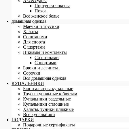
Аксессуары
Портупеи чокеры
Пояса
Все женское белье
домашняя одежда
Маечки и трусики
Халаты
Со штанами
Для спорта
С шортами
Пижамы и комплекты
Со штанами
С шортами
Брюки и легинсы
Сорочки
Вся домашняя одежда
КУПАЛЬНИКИ
Бюстгальтеры купальные
Трусы купальные к бюстам
Купальники раздельные
Купальники сплошные
Халаты, туники пляжные
Все купальники
ПОДАРКИ
Подарочные сертификаты