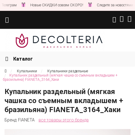
Новые СКИДКИ совсем СКОРО!
Следите за новостями на нашем с
Каталог
Купальники
Купальники раздельные
Купальник раздельный (мягкая чашка со съемным вкладышем +
бразильяна) FIANETA_3164_Хаки
Купальник раздельный (мягкая
чашка со съемным вкладышем +
бразильяна) FIANETA_3164_Хаки
Бренд:
FIANETA
все товары этого бренда