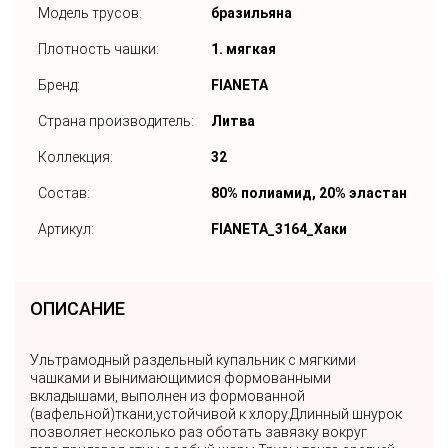
Модель трусов:
бразильяна
Плотность чашки:
1. мягкая
Бренд:
FIANETA
Страна производитель:
Литва
Коллекция:
32
Состав:
80% полиамид, 20% эластан
Артикул:
FIANETA_3164_Хаки
ОПИСАНИЕ
Ультрамодный раздельный купальник с мягкими
чашками и вынимающимися формованными
вкладышами, выполнен из формованной
(вафельной)ткани,устойчивой к хлору.Длинный шнурок
позволяет несколько раз оботать завязку вокруг