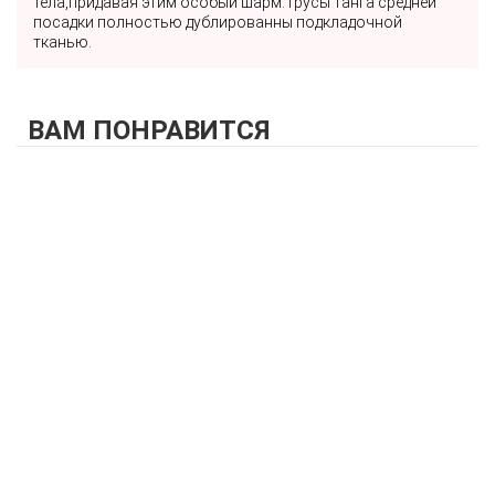
тела,придавая этим особый шарм.Трусы танга средней
посадки полностью дублированны подкладочной
тканью.
ВАМ ПОНРАВИТСЯ