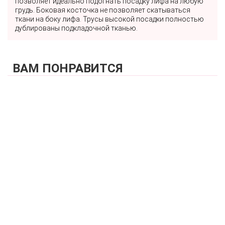
позволяет идеально подогнать посадку лифа на любую
грудь. Боковая косточка не позволяет скатываться
ткани на боку лифа. Трусы высокой посадки полностью
дублированы подкладочной тканью.
ВАМ ПОНРАВИТСЯ
КУПИТЬ
Купальник слитный (мягкая чашка на каркасах + слипы)
FIANETA_3219_Черный
8 430 р.