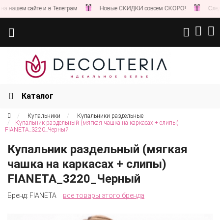
нашем сайте и в Телеграм
Новые СКИДКИ совсем СКОРО!
Следите
Каталог
Купальники
Купальники раздельные
Купальник раздельный (мягкая чашка на каркасах + слипы)
FIANETA_3220_Черный
Купальник раздельный (мягкая
чашка на каркасах + слипы)
FIANETA_3220_Черный
Бренд:
FIANETA
все товары этого бренда