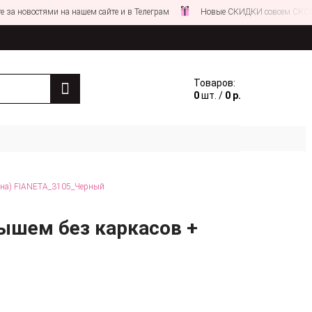
стями на нашем сайте и в Телеграм
Новые СКИДКИ совсем СКОРО!
Товаров:
0
шт. /
0 р.
яна) FIANETA_3105_Черный
ышем без каркасов +