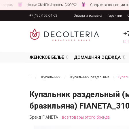
Новые СКИДКИ совсем СКОРО!
Следите за новостями на нашем са
+7(495)152-51-52
Оплата и доставка
Гарантии
Соглашение об обработке персона
+
ЖЕНСКОЕ БЕЛЬЁ
ДОМАШНЯЯ ОДЕЖДА
Купальники
Купальники раздельные
Купаль
Купальник раздельный (
бразильяна) FIANETA_31
Бренд:
FIANETA
все товары этого бренда