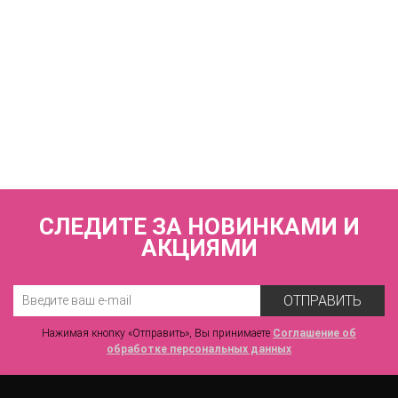
КУПИТЬ
Купальник слитный (мягкая чашка с тонким поролоном без
каркасов) FIANETA_2541_Черный
4 960 р.
СЛЕДИТЕ ЗА НОВИНКАМИ И
АКЦИЯМИ
ОТПРАВИТЬ
Нажимая кнопку «Отправить», Вы принимаете
Соглашение об
обработке персональных данных