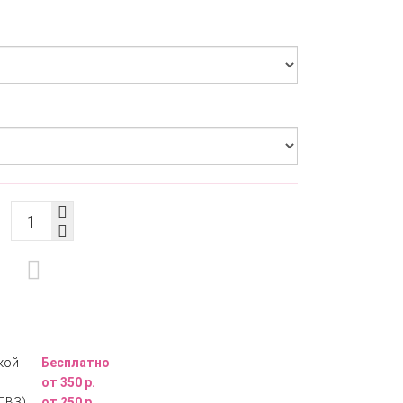
кой
Бесплатно
от 350 р.
ПВЗ)
от 250 р.