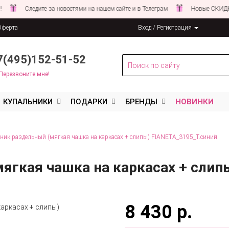
Следите за новостями на нашем сайте и в Телеграм
Новые СКИДКИ совсе
Оферта
Вход / Регистрация
льных данных
7(495)152-51-52
Перезвоните мне!
КУПАЛЬНИКИ
ПОДАРКИ
БРЕНДЫ
НОВИНКИ
ник раздельный (мягкая чашка на каркасах + слипы) FIANETA_3195_Т.синий
ягкая чашка на каркасах + слип
8 430 р.