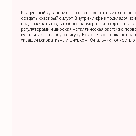
Раздельный купальник выполнен в сочетании однотонно
создать красивый силуэт. Внутри - лиф из подкладочно
поддерживать грудь любого размера.Швы отделаны деко
регуляторами и широкая металлическая застежка позво
купальника на любую фигуру. Боковая косточка не поз
украшен декоративным шнурком. Купальник полностью 