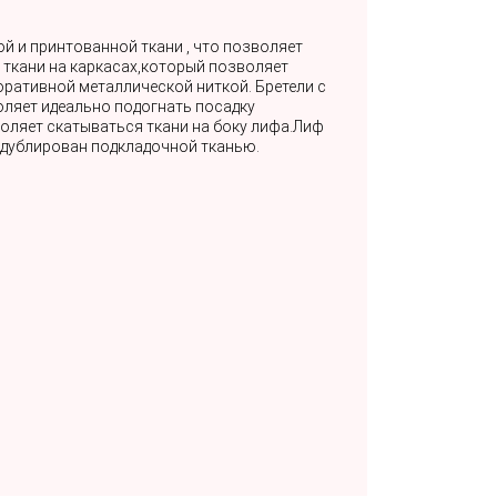
й и принтованной ткани , что позволяет
й ткани на каркасах,который позволяет
ративной металлической ниткой. Бретели с
ляет идеально подогнать посадку
воляет скатываться ткани на боку лифа.Лиф
дублирован подкладочной тканью.