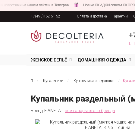
ями на нашем сайте и в Телеграм
Новые СКИДКИ совсем СКОРО!
+7(495)152-51-52
Оплата и доставка
Гарантии
Соглашение об обработке персона
+
ЖЕНСКОЕ БЕЛЬЁ
ДОМАШНЯЯ ОДЕЖДА
Купальники
Купальники раздельные
Купаль
Купальник раздельный (м
Бренд:
FIANETA
все товары этого бренда