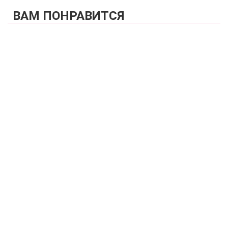
ВАМ ПОНРАВИТСЯ
КУПИТЬ
Купальник раздельный (формованная чашка балконет +
слипы) FIANETA_3347_Салатовый
2 480 р.
КУПИТЬ
Купальник раздельный (мягкая чашка на каркасах + слипы)
FIANETA_2997_Синий