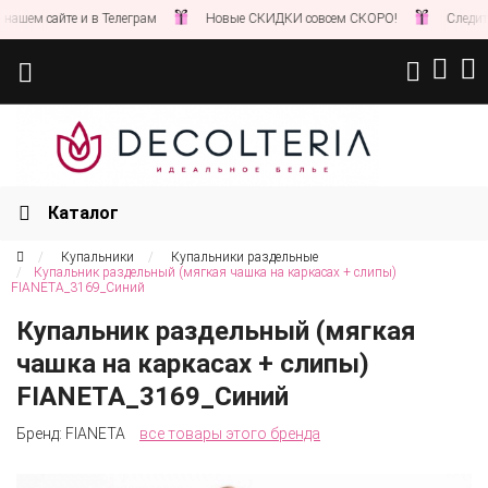
м сайте и в Телеграм
Новые СКИДКИ совсем СКОРО!
Следите за 
Каталог
Купальники
Купальники раздельные
Купальник раздельный (мягкая чашка на каркасах + слипы)
FIANETA_3169_Синий
Купальник раздельный (мягкая
чашка на каркасах + слипы)
FIANETA_3169_Синий
Бренд:
FIANETA
все товары этого бренда