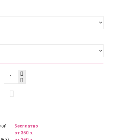
кой
Бесплатно
от 350 р.
ПВЗ)
от 250 р.