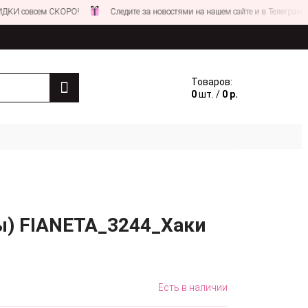
овсем СКОРО!
Следите за новостями на нашем сайте и в Телеграм
Товаров:
0
шт. /
0 р.
ы) FIANETA_3244_Хаки
Есть в наличии