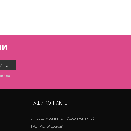
ичневый
МИ
ИТЬ
льных
НАШИ КОНТАКТЫ
город Москва, ул. Сходненская, 56,
ТРЦ “Калейдоскоп”