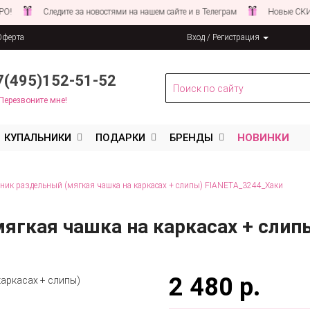
Следите за новостями на нашем сайте и в Телеграм
Новые СКИДКИ с
Оферта
Вход / Регистрация
льных данных
7(495)152-51-52
Перезвоните мне!
КУПАЛЬНИКИ
ПОДАРКИ
БРЕНДЫ
НОВИНКИ
ник раздельный (мягкая чашка на каркасах + слипы) FIANETA_3244_Хаки
ягкая чашка на каркасах + слип
2 480 р.