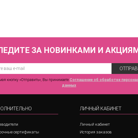
ник раздельный (мягкая чашка на каркасах + слипы) FIANETA_3245_Кор
7 440 р.
ЛЕДИТЕ ЗА НОВИНКАМИ И АКЦИЯ
ОТПРАВ
ая кнопку «Отправить», Вы принимаете
Соглашение об обработке персона
данных
ОЛНИТЕЛЬНО
ЛИЧНЫЙ КАБИНЕТ
зводители
Личный кабинет
рочные сертификаты
История заказов