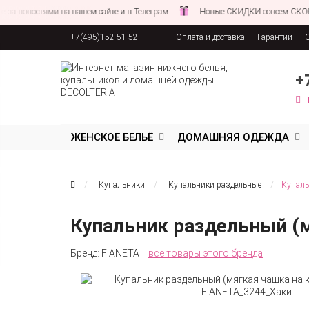
востями на нашем сайте и в Телеграм
Новые СКИДКИ совсем СКОРО!
+7(495)152-51-52
Оплата и доставка
Гарантии
Соглашение об обработке персона
+
ЖЕНСКОЕ БЕЛЬЁ
ДОМАШНЯЯ ОДЕЖДА
Купальники
Купальники раздельные
Купаль
Купальник раздельный (м
Бренд:
FIANETA
все товары этого бренда