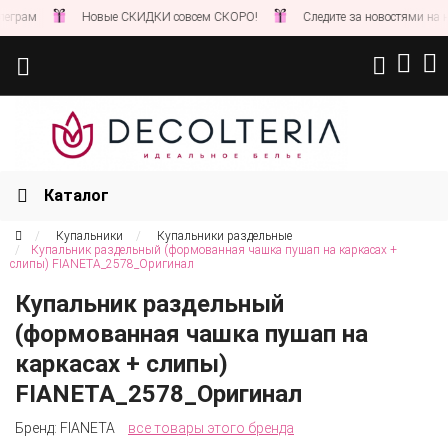
Новые СКИДКИ совсем СКОРО!
Следите за новостями на нашем сайт
Каталог
Купальники
Купальники раздельные
Купальник раздельный (формованная чашка пушап на каркасах +
слипы) FIANETA_2578_Оригинал
Купальник раздельный
(формованная чашка пушап на
каркасах + слипы)
FIANETA_2578_Оригинал
Бренд:
FIANETA
все товары этого бренда