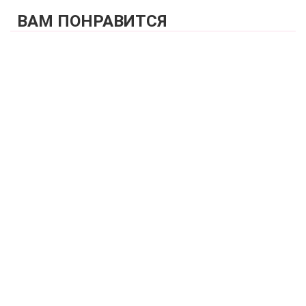
ВАМ ПОНРАВИТСЯ
КУПИТЬ
Купальник раздельный (мягкая чашка без каркасов +
стринг) FIANETA_3007_Зеленый
3 970 р.
КУПИТЬ
Купальник раздельный (мягкая чашка со съемным