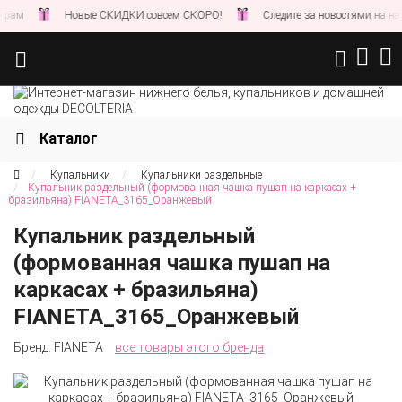
Новые СКИДКИ совсем СКОРО!
Следите за новостями на нашем сайте
Каталог
Купальники
Купальники раздельные
Купальник раздельный (формованная чашка пушап на каркасах +
бразильяна) FIANETA_3165_Оранжевый
Купальник раздельный
(формованная чашка пушап на
каркасах + бразильяна)
FIANETA_3165_Оранжевый
Бренд:
FIANETA
все товары этого бренда