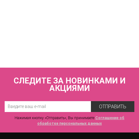
КУПИТЬ
Купальник раздельный (мягкая чашка на каркасах + слипы)
FIANETA_2898_Черный
8 930 р.
СЛЕДИТЕ ЗА НОВИНКАМИ И
АКЦИЯМИ
ОТПРАВИТЬ
Нажимая кнопку «Отправить», Вы принимаете
Соглашение об
обработке персональных данных