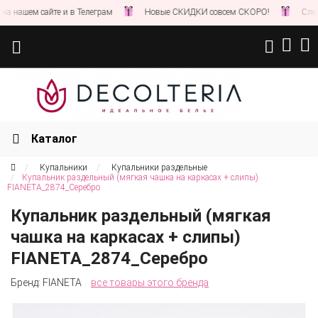
ашем сайте и в Телеграм
Новые СКИДКИ совсем СКОРО!
Следите 
Каталог
Купальники
Купальники раздельные
Купальник раздельный (мягкая чашка на каркасах + слипы)
FIANETA_2874_Серебро
Купальник раздельный (мягкая
чашка на каркасах + слипы)
FIANETA_2874_Серебро
Бренд:
FIANETA
все товары этого бренда