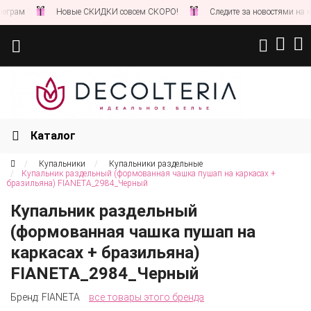
Новые СКИДКИ совсем СКОРО!
Следите за новостями на нашем сайт
Каталог
Купальники
Купальники раздельные
Купальник раздельный (формованная чашка пушап на каркасах +
бразильяна) FIANETA_2984_Черный
Купальник раздельный
(формованная чашка пушап на
каркасах + бразильяна)
FIANETA_2984_Черный
Бренд:
FIANETA
все товары этого бренда