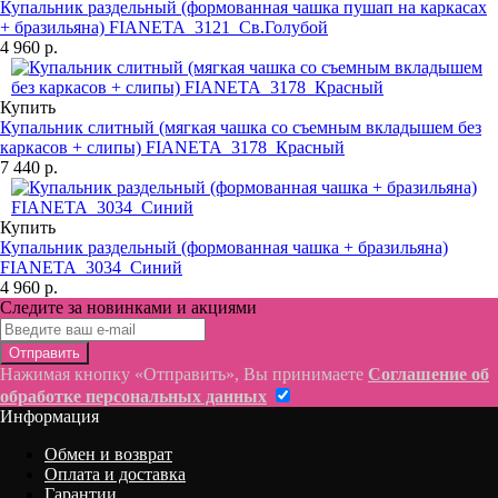
Купальник раздельный (формованная чашка пушап на каркасах
+ бразильяна) FIANETA_3121_Св.Голубой
4 960 р.
Купить
Купальник слитный (мягкая чашка со съемным вкладышем без
каркасов + слипы) FIANETA_3178_Красный
7 440 р.
Купить
Купальник раздельный (формованная чашка + бразильяна)
FIANETA_3034_Синий
4 960 р.
Следите за новинками и акциями
Отправить
Нажимая кнопку «Отправить», Вы принимаете
Соглашение об
обработке персональных данных
Информация
Обмен и возврат
Оплата и доставка
Гарантии