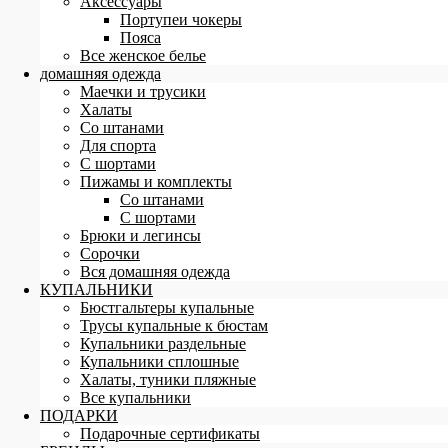
Аксессуары
Портупеи чокеры
Пояса
Все женское белье
домашняя одежда
Маечки и трусики
Халаты
Со штанами
Для спорта
С шортами
Пижамы и комплекты
Со штанами
С шортами
Брюки и легинсы
Сорочки
Вся домашняя одежда
КУПАЛЬНИКИ
Бюстгальтеры купальные
Трусы купальные к бюстам
Купальники раздельные
Купальники сплошные
Халаты, туники пляжные
Все купальники
ПОДАРКИ
Подарочные сертификаты