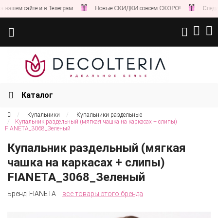
шем сайте и в Телеграм
Новые СКИДКИ совсем СКОРО!
Следите за
Каталог
Купальники
Купальники раздельные
Купальник раздельный (мягкая чашка на каркасах + слипы)
FIANETA_3068_Зеленый
Купальник раздельный (мягкая
чашка на каркасах + слипы)
FIANETA_3068_Зеленый
Бренд:
FIANETA
все товары этого бренда