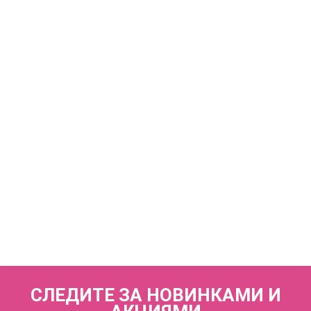
КУПИТЬ
Купальник раздельный (мягкая чашка на каркасах + слипы)
FIANETA_2969_Белая отд.
7 440 р.
КУПИТЬ
Купальник слитный (мягкая чашка на каркасах + слипы)
FIANETA_2970_Красная отд.
7 440 р.
СЛЕДИТЕ ЗА НОВИНКАМИ И