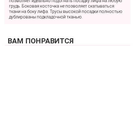
позволяет идеально подогнать посадку лифа на любую
грудь. Боковая косточка не позволяет скатываться
ткани на боку лифа. Трусы высокой посадки полностью
дублированы подкладочной тканью.
ВАМ ПОНРАВИТСЯ
КУПИТЬ
Купальник раздельный (формованная чашка балконет +
слипы) FIANETA_3347_Салатовый
2 480 р.