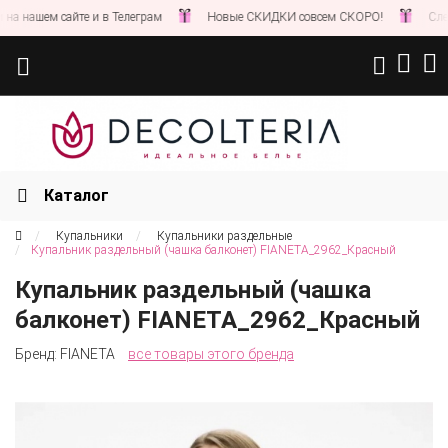
 нашем сайте и в Телеграм
Новые СКИДКИ совсем СКОРО!
Следите
Каталог
Купальники
Купальники раздельные
Купальник раздельный (чашка балконет) FIANETA_2962_Красный
Купальник раздельный (чашка
балконет) FIANETA_2962_Красный
Бренд:
FIANETA
все товары этого бренда