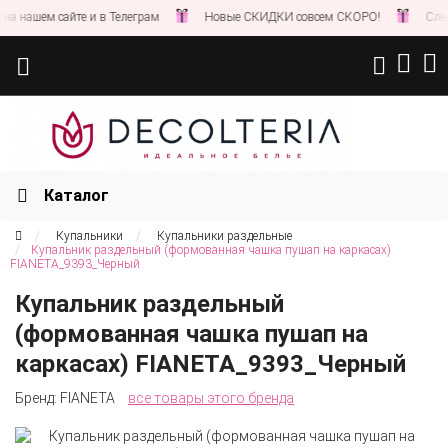
 нашем сайте и в Телеграм
Новые СКИДКИ совсем СКОРО!
Следит
Каталог
Купальники
Купальники раздельные
Купальник раздельный (формованная чашка пушап на каркасах)
FIANETA_9393_Черный
Купальник раздельный
(формованная чашка пушап на
каркасах) FIANETA_9393_Черный
Бренд:
FIANETA
все товары этого бренда