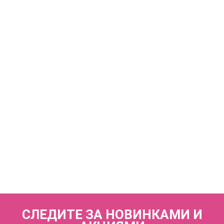
КУПИТЬ
Туника пляжная FIANETA_3438_Абстракция черн.
7 600 р.
КУПИТЬ
Туника пляжная FIANETA_3440_Абстракция черн.
6 670 р.
СЛЕДИТЕ ЗА НОВИНКАМИ И