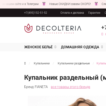
м сайте и в Телеграм
Новые СКИДКИ совсем СКОРО!
Следите за 
+7(495)152-51-52
Оплата и доставка
Гарантии
Соглашение об обработке персона
+
ЖЕНСКОЕ БЕЛЬЁ
ДОМАШНЯЯ ОДЕЖДА
Купальники
Купальники раздельные
Купаль
Купальник раздельный (м
Бренд:
FIANETA
все товары этого бренда