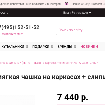
новостями на нашем сайте и в Телеграм
Новые СКИДКИ совсем СКОРО!
Оферта
Вход / Регистрация
льных данных
7(495)152-51-52
Перезвоните мне!
КУПАЛЬНИКИ
ПОДАРКИ
БРЕНДЫ
НОВИНКИ
ник раздельный (мягкая чашка на каркасах + слипы) FIANETA_3235_Синий
ягкая чашка на каркасах + сли
7 440 р.