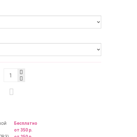
кой
Бесплатно
от 350 р.
ПВЗ)
от 250 р.