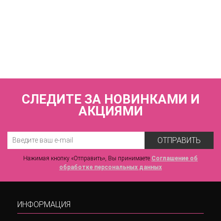
КУПИТЬ
Купальник раздельный (мягкая чашка на каркасах + слипы)
FIANETA_3245_Коричневый
7 440 р.
СЛЕДИТЕ ЗА НОВИНКАМИ И
АКЦИЯМИ
ОТПРАВИТЬ
Нажимая кнопку «Отправить», Вы принимаете
Соглашение об
обработке персональных данных
ИНФОРМАЦИЯ