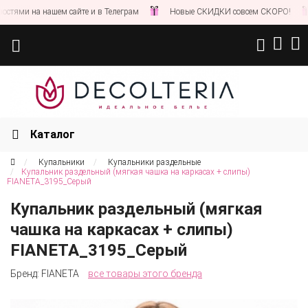
ми на нашем сайте и в Телеграм
Новые СКИДКИ совсем СКОРО!
Сл
Каталог
Купальники
Купальники раздельные
Купальник раздельный (мягкая чашка на каркасах + слипы)
FIANETA_3195_Серый
Купальник раздельный (мягкая
чашка на каркасах + слипы)
FIANETA_3195_Серый
Бренд:
FIANETA
все товары этого бренда