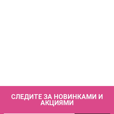
Купальник раздельный (мягкая чашка на каркасах + слипы)
FIANETA_3194_Серый
7 440 р.
КУПИТЬ
Купальник слитный (мягкая чашка на каркасах + слипы)
FIANETA_3193_Св.синий
7 440 р.
СЛЕДИТЕ ЗА НОВИНКАМИ И
АКЦИЯМИ