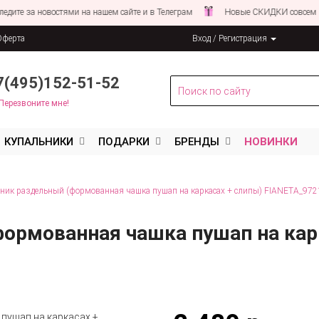
 за новостями на нашем сайте и в Телеграм
Новые СКИДКИ совсем СКОР
Оферта
Вход / Регистрация
льных данных
7(495)152-51-52
Перезвоните мне!
КУПАЛЬНИКИ
ПОДАРКИ
БРЕНДЫ
НОВИНКИ
ник раздельный (формованная чашка пушап на каркасах + слипы) FIANETA_97
формованная чашка пушап на кар