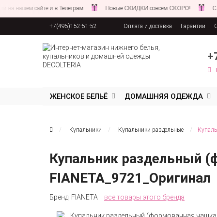
нашем сайте и в Телеграм
Новые СКИДКИ совсем СКОРО!
Следите
+7(495)152-51-52
Оплата и доставка
Гарантии
Соглашение об обработке персона
+
ЖЕНСКОЕ БЕЛЬЁ
ДОМАШНЯЯ ОДЕЖДА
Купальники
Купальники раздельные
Купаль
Купальник раздельный (
FIANETA_9721_Оригинал
Бренд:
FIANETA
все товары этого бренда