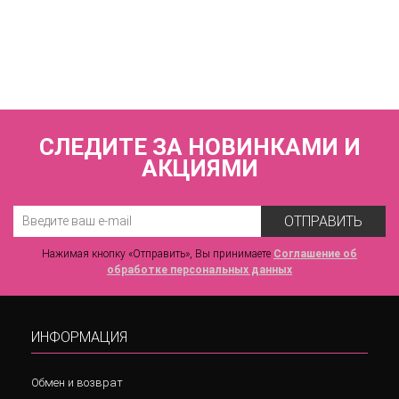
Купальник раздельный (мягкая чашка на каркасах + слипы)
FIANETA_2794_Т.синий
8 930 р.
СЛЕДИТЕ ЗА НОВИНКАМИ И
АКЦИЯМИ
ОТПРАВИТЬ
Нажимая кнопку «Отправить», Вы принимаете
Соглашение об
обработке персональных данных
ИНФОРМАЦИЯ
Обмен и возврат