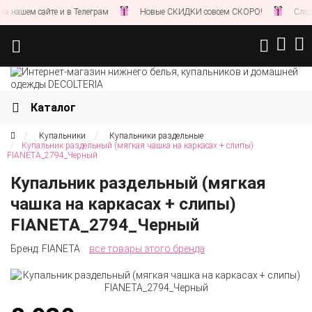
 нашем сайте и в Телеграм
Новые СКИДКИ совсем СКОРО!
Следите
Каталог
Купальники
Купальники раздельные
Купальник раздельный (мягкая чашка на каркасах + слипы)
FIANETA_2794_Черный
Купальник раздельный (мягкая
чашка на каркасах + слипы)
FIANETA_2794_Черный
Бренд:
FIANETA
все товары этого бренда