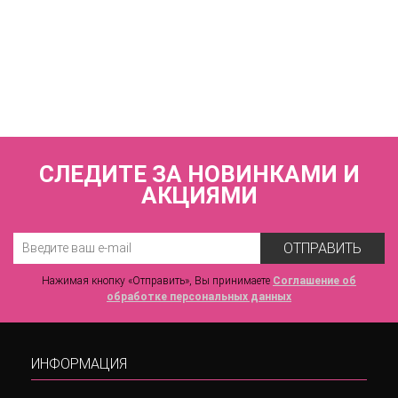
КУПИТЬ
Купальник слитный (мягкая чашка на каркасах + слипы)
FIANETA_3160_Т.синий
7 440 р.
СЛЕДИТЕ ЗА НОВИНКАМИ И
АКЦИЯМИ
ОТПРАВИТЬ
Нажимая кнопку «Отправить», Вы принимаете
Соглашение об
обработке персональных данных
ИНФОРМАЦИЯ