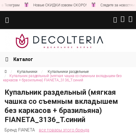
рам
Новые СКИДКИ совсем СКОРО!
Следите за новостями на наше
Каталог
Купальники
Купальники раздельные
Купальник раздельный (мягкая чашка со съемным вкладышем без
каркасов + бразильяна) FIANETA_3136_Т.синий
Купальник раздельный (мягкая
чашка со съемным вкладышем
без каркасов + бразильяна)
FIANETA_3136_Т.синий
Бренд:
FIANETA
все товары этого бренда