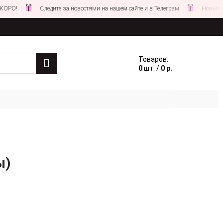
Следите за новостями на нашем сайте и в Телеграм
Новые СКИДКИ со
Товаров:
0
шт. /
0 р.
ы)