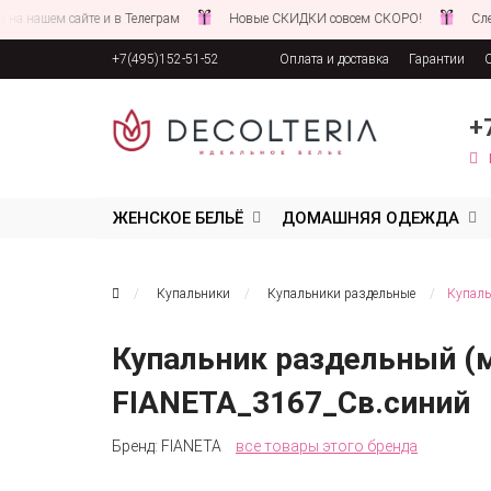
сайте и в Телеграм
Новые СКИДКИ совсем СКОРО!
Следите за но
+7(495)152-51-52
Оплата и доставка
Гарантии
Соглашение об обработке персона
+
ЖЕНСКОЕ БЕЛЬЁ
ДОМАШНЯЯ ОДЕЖДА
Купальники
Купальники раздельные
Купаль
Купальник раздельный (м
FIANETA_3167_Св.синий
Бренд:
FIANETA
все товары этого бренда