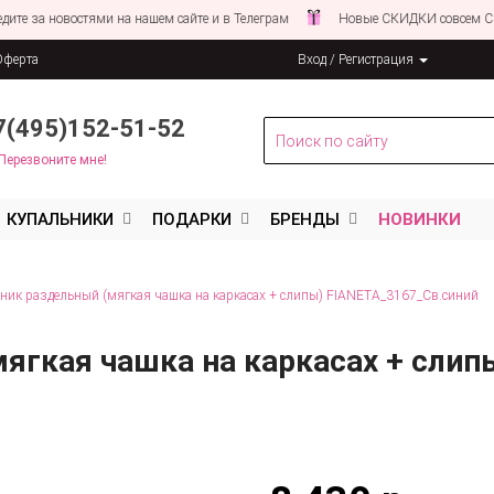
востями на нашем сайте и в Телеграм
Новые СКИДКИ совсем СКОРО!
Оферта
Вход / Регистрация
льных данных
7(495)152-51-52
Перезвоните мне!
КУПАЛЬНИКИ
ПОДАРКИ
БРЕНДЫ
НОВИНКИ
ник раздельный (мягкая чашка на каркасах + слипы) FIANETA_3167_Св.синий
ягкая чашка на каркасах + слип