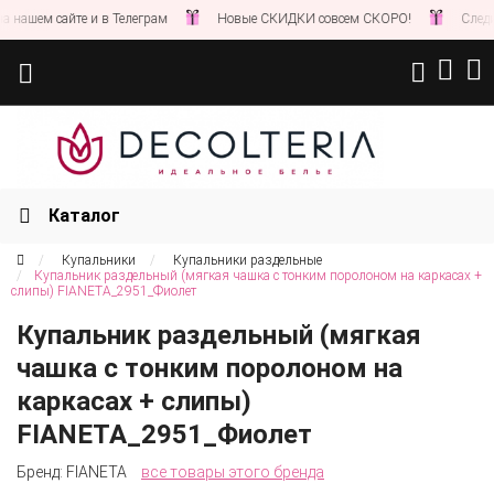
шем сайте и в Телеграм
Новые СКИДКИ совсем СКОРО!
Следите з
Каталог
Купальники
Купальники раздельные
Купальник раздельный (мягкая чашка с тонким поролоном на каркасах +
слипы) FIANETA_2951_Фиолет
Купальник раздельный (мягкая
чашка с тонким поролоном на
каркасах + слипы)
FIANETA_2951_Фиолет
Бренд:
FIANETA
все товары этого бренда