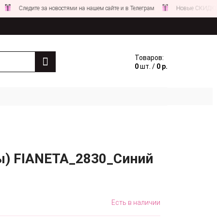
ледите за новостями на нашем сайте и в Телеграм
Новые СКИДКИ совсем
Товаров:
0
шт. /
0 р.
пы) FIANETA_2830_Синий
Есть в наличии