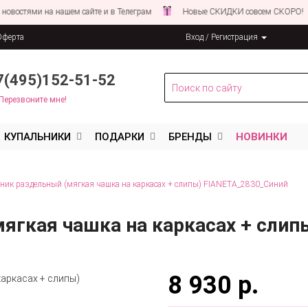
ми на нашем сайте и в Телеграм
Новые СКИДКИ совсем СКОРО!
С
Оферта
Вход / Регистрация
льных данных
7(495)152-51-52
Перезвоните мне!
КУПАЛЬНИКИ
ПОДАРКИ
БРЕНДЫ
НОВИНКИ
ник раздельный (мягкая чашка на каркасах + слипы) FIANETA_2830_Синий
ягкая чашка на каркасах + сли
8 930 р.