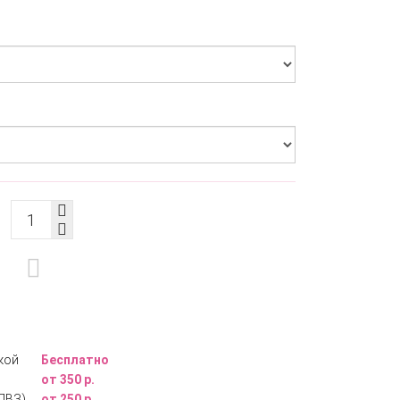
кой
Бесплатно
от 350 р.
ПВЗ)
от 250 р.