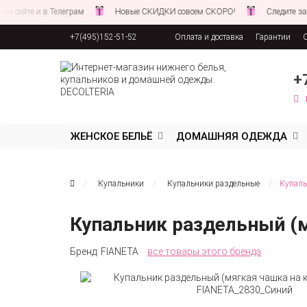
 и в Телеграм
Новые СКИДКИ совсем СКОРО!
Следите за новостя
+7(495)152-51-52
Оплата и доставка
Гарантии
Соглашение об обработке персона
+
ЖЕНСКОЕ БЕЛЬЁ
ДОМАШНЯЯ ОДЕЖДА
Купальники
Купальники раздельные
Купаль
Купальник раздельный (м
Бренд:
FIANETA
все товары этого бренда