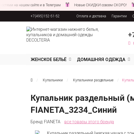
 на нашем сайте и в Телеграм
Новые СКИДКИ совсем СКОРО!
След
+7(495)152-51-52
Оплата и доставка
Гарантии
Соглашение об обработке персона
+
ЖЕНСКОЕ БЕЛЬЁ
ДОМАШНЯЯ ОДЕЖДА
Купальники
Купальники раздельные
Купаль
Купальник раздельный (м
FIANETA_3234_Синий
Бренд:
FIANETA
все товары этого бренда