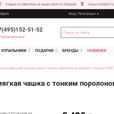
ите за новостями на нашем сайте и в Телеграм
Новые СКИДКИ совсем С
Оферта
Вход / Регистрация
льных данных
7(495)152-51-52
Перезвоните мне!
КУПАЛЬНИКИ
ПОДАРКИ
БРЕНДЫ
НОВИНКИ
ник раздельный (мягкая чашка с тонким поролоном на каркасах + слипы) FIAN
ягкая чашка с тонким поролоном