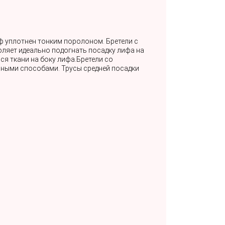
ф уплотнен тонким поролоном. Бретели с
ляет идеально подогнать посадку лифа на
я ткани на боку лифа.Бретели со
зными способами. Трусы средней посадки