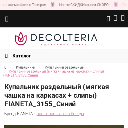
нашем сайте и в Телеграм
Новые СКИДКИ совсем СКОРО!
Следите
Каталог
Купальники
Купальники раздельные
Купальник раздельный (мягкая чашка на каркасах + слипы)
FIANETA_3155_Синий
Купальник раздельный (мягкая
чашка на каркасах + слипы)
FIANETA_3155_Синий
Бренд:
FIANETA
все товары этого бренда