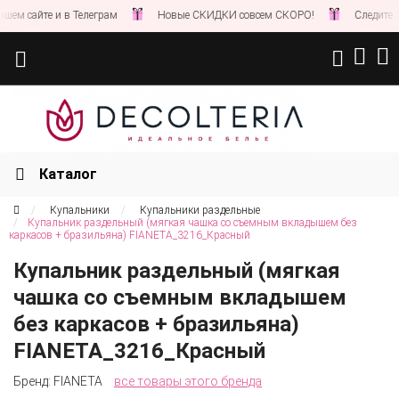
е и в Телеграм
Новые СКИДКИ совсем СКОРО!
Следите за новост
Каталог
Купальники
Купальники раздельные
Купальник раздельный (мягкая чашка со съемным вкладышем без
каркасов + бразильяна) FIANETA_3216_Красный
Купальник раздельный (мягкая
чашка со съемным вкладышем
без каркасов + бразильяна)
FIANETA_3216_Красный
Бренд:
FIANETA
все товары этого бренда