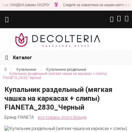
ИДКИ совсем СКОРО!
Следите за новостями на нашем сайте и в Телеграм
Каталог
Купальники
Купальники раздельные
Купальник раздельный (мягкая чашка на каркасах + слипы)
FIANETA_2830_Черный
Купальник раздельный (мягкая
чашка на каркасах + слипы)
FIANETA_2830_Черный
Бренд:
FIANETA
все товары этого бренда