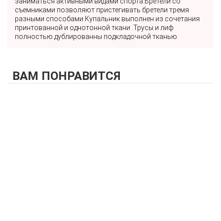
заниматься активными видами спорта.Бретели со
съемниками позволяют пристегивать бретели тремя
разными способами.Купальник выполнен из сочетания
принтованной и однотонной ткани .Трусы и лиф
полностью дублированны подкладочной тканью.
ВАМ ПОНРАВИТСЯ