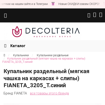
ями на нашем сайте и в Телеграм
Новые СКИДКИ совсем СКОРО!
С
Каталог
Купальники
Купальники раздельные
Купальник раздельный (мягкая чашка на каркасах + слипы)
FIANETA_3205_Т.синий
Купальник раздельный (мягкая
чашка на каркасах + слипы)
FIANETA_3205_Т.синий
Бренд:
FIANETA
все товары этого бренда