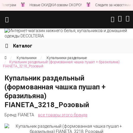
м
Новые СКИДКИ совсем СКОРО!
Следите за новостями на нашем 
Каталог
Купальники
Купальники раздельные
Купальник раздельный (формованная чашка пушап + бразильяна)
FIANETA_3218_Розовый
Купальник раздельный
(формованная чашка пушап +
бразильяна)
FIANETA_3218_Розовый
Бренд:
FIANETA
все товары этого бренда