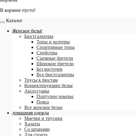
В корзине пусто!
Каталог
Женское бельё
Бюстгальтеры
Топы и холтеры
Спортивные топы
Спейсеры
Съемные бретели
Широкие бретели
Без косточек
Все бюстгальтеры
Трусы к бюстам
Корректирующее белье
Аксессуары
Портупеи чокеры
Пояса
Все женское белье
домашняя одежда
Маечки и трусики
Халаты
Со штанами
Для спорта