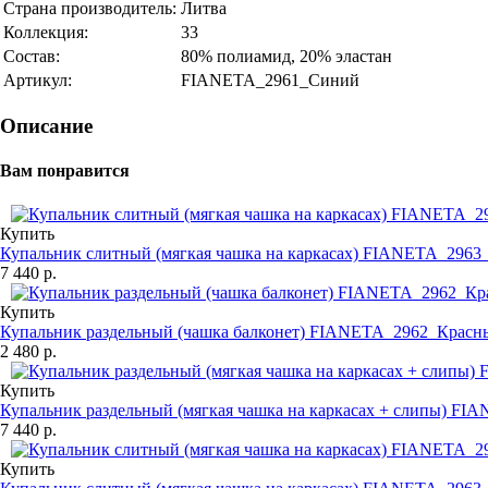
Страна производитель:
Литва
Коллекция:
33
Состав:
80% полиамид, 20% эластан
Артикул:
FIANETA_2961_Синий
Описание
Вам понравится
Купить
Купальник слитный (мягкая чашка на каркасах) FIANETA_296
7 440 р.
Купить
Купальник раздельный (чашка балконет) FIANETA_2962_Красн
2 480 р.
Купить
Купальник раздельный (мягкая чашка на каркасах + слипы) F
7 440 р.
Купить