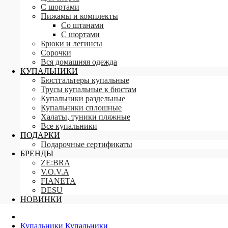
С шортами
Пижамы и комплекты
Со штанами
С шортами
Брюки и легинсы
Сорочки
Вся домашняя одежда
КУПАЛЬНИКИ
Бюстгальтеры купальные
Трусы купальные к бюстам
Купальники раздельные
Купальники сплошные
Халаты, туники пляжные
Все купальники
ПОДАРКИ
Подарочные сертификаты
БРЕНДЫ
ZE:BRA
V.O.V.A
FIANETA
DESU
НОВИНКИ
Купальники
Купальники