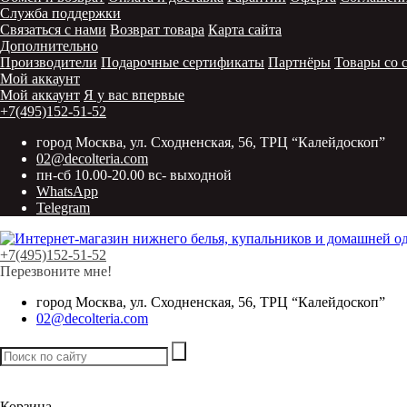
Служба поддержки
Связаться с нами
Возврат товара
Карта сайта
Дополнительно
Производители
Подарочные сертификаты
Партнёры
Товары со 
Мой аккаунт
Мой аккаунт
Я у вас впервые
+7(495)152-51-52
город Москва, ул. Сходненская, 56, ТРЦ “Калейдоскоп”
02@decolteria.com
пн-сб 10.00-20.00 вс- выходной
WhatsApp
Telegram
+7(495)152-51-52
Перезвоните мне!
город Москва, ул. Сходненская, 56, ТРЦ “Калейдоскоп”
02@decolteria.com
Товаров:
0
шт. /
0 р.
Корзина