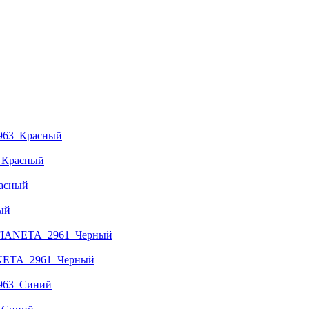
3_Красный
ый
IANETA_2961_Черный