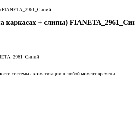
пы) FIANETA_2961_Синий
на каркасах + слипы) FIANETA_2961_Си
IANETA_2961_Синий
ости системы автоматизации в любой момент времени.