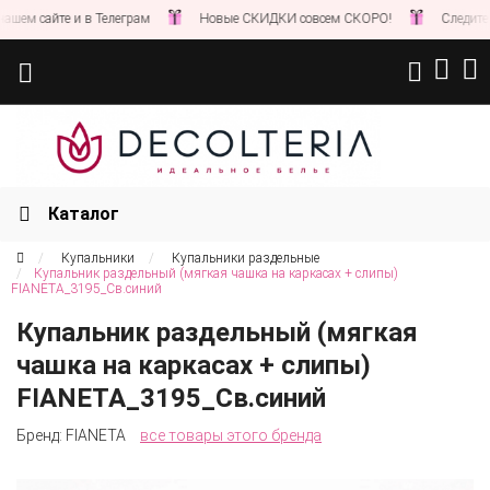
м сайте и в Телеграм
Новые СКИДКИ совсем СКОРО!
Следите за н
Каталог
Купальники
Купальники раздельные
Купальник раздельный (мягкая чашка на каркасах + слипы)
FIANETA_3195_Св.синий
Купальник раздельный (мягкая
чашка на каркасах + слипы)
FIANETA_3195_Св.синий
Бренд:
FIANETA
все товары этого бренда