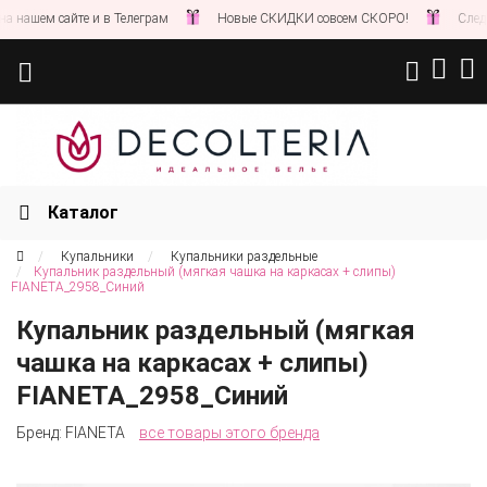
ашем сайте и в Телеграм
Новые СКИДКИ совсем СКОРО!
Следите 
Каталог
Купальники
Купальники раздельные
Купальник раздельный (мягкая чашка на каркасах + слипы)
FIANETA_2958_Синий
Купальник раздельный (мягкая
чашка на каркасах + слипы)
FIANETA_2958_Синий
Бренд:
FIANETA
все товары этого бренда