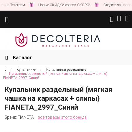
леграм
Новые СКИДКИ совсем СКОРО!
Следите за новостями на н
Каталог
Купальники
Купальники раздельные
Купальник раздельный (мягкая чашка на каркасах + слипы)
FIANETA_2997_Синий
Купальник раздельный (мягкая
чашка на каркасах + слипы)
FIANETA_2997_Синий
Бренд:
FIANETA
все товары этого бренда