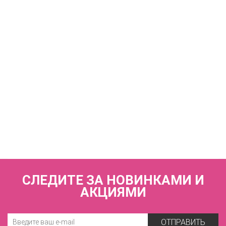
КУПИТЬ
Купальный лиф мягкая чашка без каркасов
ZE:BRA_944028_бирюза
6 920 р.
СЛЕДИТЕ ЗА НОВИНКАМИ И
АКЦИЯМИ
ОТПРАВИТЬ