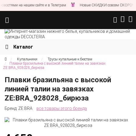
остями на нашем сайте и в Телеграм
Новые СКИДКИ совсем СКОРО!
Каталог
Купальники
Трусы купальные к бюстам
Плавки бразильяна с высокой линией талии на завязках
ZE:BRA_928028_бирюза
Плавки бразильяна с высокой
линией талии на завязках
ZE:BRA_928028_бирюза
Бренд:
ZE:BRA
все товары этого бренда