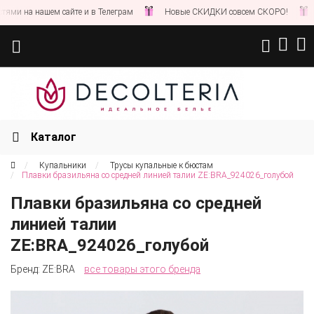
и на нашем сайте и в Телеграм
Новые СКИДКИ совсем СКОРО!
Сл
Каталог
Купальники
Трусы купальные к бюстам
Плавки бразильяна со средней линией талии ZE:BRA_924026_голубой
Плавки бразильяна со средней
линией талии
ZE:BRA_924026_голубой
Бренд:
ZE:BRA
все товары этого бренда