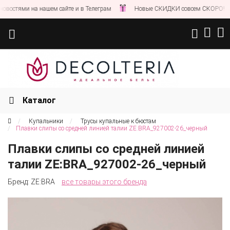
стями на нашем сайте и в Телеграм
Новые СКИДКИ совсем СКОРО!
Каталог
Купальники
Трусы купальные к бюстам
Плавки слипы со средней линией талии ZE:BRA_927002-26_черный
Плавки слипы со средней линией
талии ZE:BRA_927002-26_черный
Бренд:
ZE:BRA
все товары этого бренда