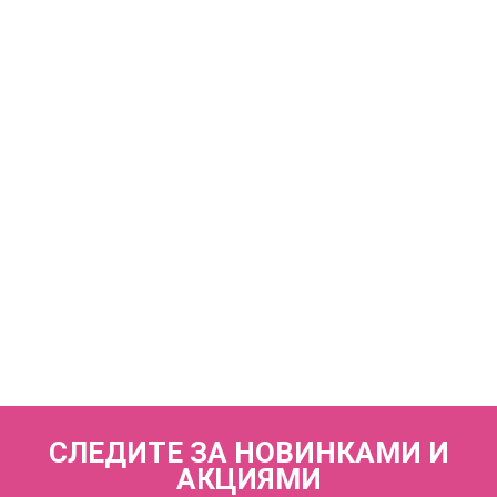
КУПИТЬ
Купальный лиф бандо поролоновая чашка на каркасах
ZE:BRA_911002-26_черный
8 060 р.
КУПИТЬ
Купальный лиф мягкая чашка на каркасах ZE:BRA_919002-
26_черный
7 910 р.
СЛЕДИТЕ ЗА НОВИНКАМИ И
АКЦИЯМИ