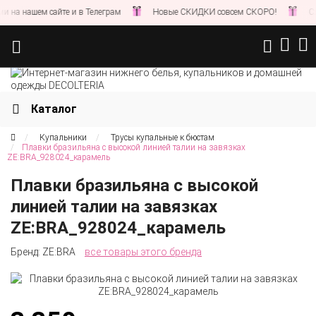
на нашем сайте и в Телеграм
Новые СКИДКИ совсем СКОРО!
След
Каталог
Купальники
Трусы купальные к бюстам
Плавки бразильяна с высокой линией талии на завязках
ZE:BRA_928024_карамель
Плавки бразильяна с высокой
линией талии на завязках
ZE:BRA_928024_карамель
Бренд:
ZE:BRA
все товары этого бренда