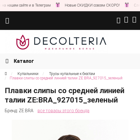
 нашем сайте и в Телеграм
Новые СКИДКИ совсем СКОРО!
Следите
Каталог
Купальники
Трусы купальные к бюстам
Плавки слипы со средней линией талии ZE:BRA_927015_зеленый
Плавки слипы со средней линией
талии ZE:BRA_927015_зеленый
Бренд:
ZE:BRA
все товары этого бренда